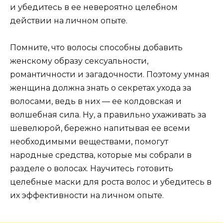
и убедитесь в ее невероятно целебном
действии на личном опыте.
Помните, что волосы способны добавить
женскому образу сексуальности,
романтичности и загадочности. Поэтому умная
женщина должна знать о секретах ухода за
волосами, ведь в них — ее колдовская и
волшебная сила. Ну, а правильно ухаживать за
шевелюрой, бережно напитывая ее всеми
необходимыми веществами, помогут
народные средства, которые мы собрали в
разделе о волосах. Научитесь готовить
целебные маски для роста волос и убедитесь в
их эффективности на личном опыте.