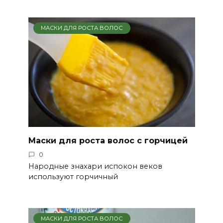
МАСКИ ДЛЯ РОСТА ВОЛОС
Маски для роста волос с горчицей
0
Народные знахари испокон веков
используют горчичный
МАСКИ ДЛЯ РОСТА ВОЛОС