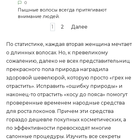
0
Пышные волосы всегда притягивают
внимание людей.
Пагинация
1
2
Далее
записей
По статистике, каждая вторая женщина мечтает
о длинных волосах. Но, к превеликому
сожалению, далеко не всех представительниц
прекрасного пола природа наградила
здоровой шевелюрой, которую просто «грех не
отрастить». Исправить «ошибку природы» и
наконец-то отрастить «косу до пояса» помогут
проверенные временем народные средства
для роста локонов. Причем эти средства
гораздо дешевле покупных косметических, а
по эффективности превосходят многие
салонные процедуры. Изучить все секреты