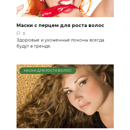
Маски с перцем для роста волос
0
Здоровые и ухоженные локоны всегда
будут в тренде.
МАСКИ ДЛЯ РОСТА ВОЛОС