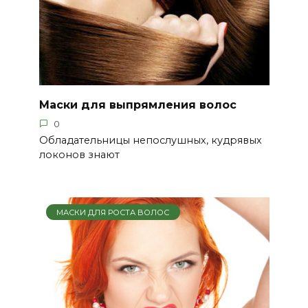
Маски для выпрямления волос
0
Обладательницы непослушных, кудрявых
локонов знают
МАСКИ ДЛЯ РОСТА ВОЛОС