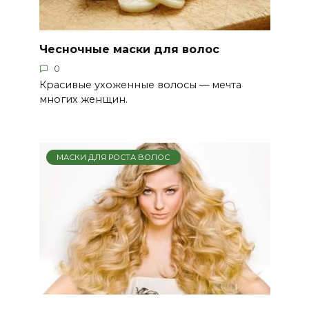
Чесночные маски для волос
0
Красивые ухоженные волосы — мечта
многих женщин.
МАСКИ ДЛЯ РОСТА ВОЛОС