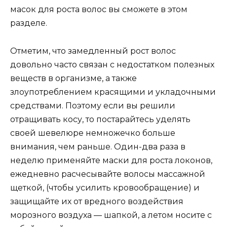
масок для роста волос вы сможете в этом
разделе.
Отметим, что замедленный рост волос
довольно часто связан с недостатком полезных
веществ в организме, а также
злоупотреблением красящими и укладочными
средствами. Поэтому если вы решили
отращивать косу, то постарайтесь уделять
своей шевелюре немножечко больше
внимания, чем раньше. Один-два раза в
неделю применяйте маски для роста локонов,
ежедневно расчесывайте волосы массажной
щеткой, (чтобы усилить кровообращение) и
защищайте их от вредного воздействия
морозного воздуха — шапкой, а летом носите с