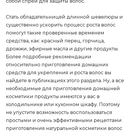
собой спрей для защиты волос.
Стать обладательницей длинной шевелюры и
существенно ускорить процесс роста волос
помогут такие проверенные временем
средства, как: красный перец, горчица,
дрожжи, эфирные масла и другие продукты.
Более подробные рекомендации
относительно приготовления домашних
средств для укрепления и роста волос вы
найдете в публикациях этого раздела. Ну, а все
необходимые для приготовления домашней
косметики продукты имеются у вас в
холодильнике или кухонном шкафу. Поэтому
не упустите возможность воспользоваться
простыми и очень эффективными рецептами
приготовления натуральной косметики волос