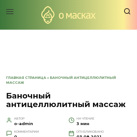
Перейти
к
содержанию
ГЛАВНАЯ СТРАНИЦА
»
БАНОЧНЫЙ АНТИЦЕЛЛЮЛИТНЫЙ
МАССАЖ
Баночный
антицеллюлитный массаж
АВТОР
НА ЧТЕНИЕ
o-admin
3 мин
КОММЕНТАРИИ
ОПУБЛИКОВАНО
0
03.08.2021