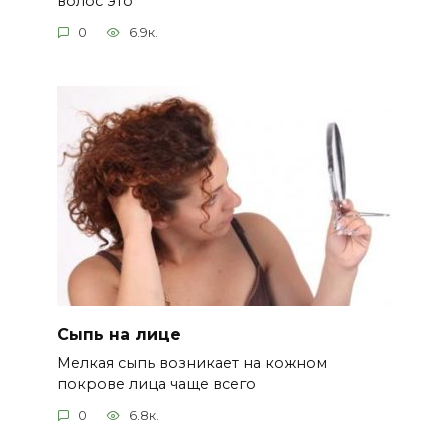
волос это
0
6.9к.
Сыпь на лице
Мелкая сыпь возникает на кожном
покрове лица чаще всего
0
6.8к.