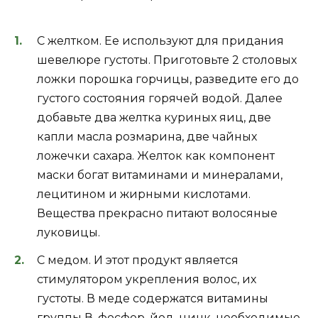
С желтком. Ее используют для придания
шевелюре густоты. Приготовьте 2 столовых
ложки порошка горчицы, разведите его до
густого состояния горячей водой. Далее
добавьте два желтка куриных яиц, две
капли масла розмарина, две чайных
ложечки сахара. Желток как компонент
маски богат витаминами и минералами,
лецитином и жирными кислотами.
Вещества прекрасно питают волосяные
луковицы.
С медом. И этот продукт является
стимулятором укрепления волос, их
густоты. В меде содержатся витамины
группы В, фосфор, йод, цинк, необходимые