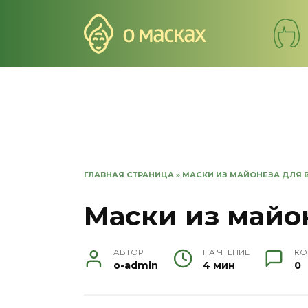
Перейти
к
содержанию
ГЛАВНАЯ СТРАНИЦА
»
МАСКИ ИЗ МАЙОНЕЗА ДЛЯ 
Маски из майо
АВТОР
НА ЧТЕНИЕ
КО
o-admin
4 мин
0