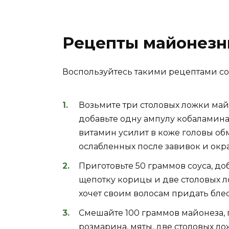
Рецепты майонезн
Воспользуйтесь такими рецептами со
Возьмите три столовых ложки май
добавьте одну ампулу кобаламина.
витамин усилит в коже головы обм
ослабленных после завивок и окр
Приготовьте 50 граммов соуса, до
щепотку корицы и две столовых ло
хочет своим волосам придать блес
Смешайте 100 граммов майонеза, 
розмарина, мяты, две столовых ло