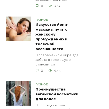
0
3.5к.
РАЗНОЕ
Искусство йони-
массажа: путь к
женскому
пробуждению и
телесной
осознанности
В современном мире, где
забота о теле и душе
становится
0
4.4к.
РАЗНОЕ
Преимущества
веганской косметики
для волос
В последние годы