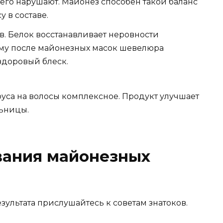
 его нарушают. Майонез способен такой баланс
 в составе.
. Белок восстанавливает неровности
ому после майонезных масок шевелюра
здоровый блеск.
уса на волосы комплексное. Продукт улучшает
льницы.
вания майонезных
зультата прислушайтесь к советам знатоков.