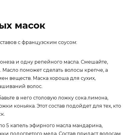
ых масок
ставов с французским соусом:
онеза и одну репейного масла. Смешайте,
 Масло поможет сделать волосы крепче, а
ен веществ. Маска хороша для сухих,
ашиваний волос.
бавьте в него столовую ложку сока лимона,
жки коньяка. Этот состав подойдет для тех, кто
к.
по 5 капель эфирного масла мандарина,
жки подогретого меда. Состав придаст волосам