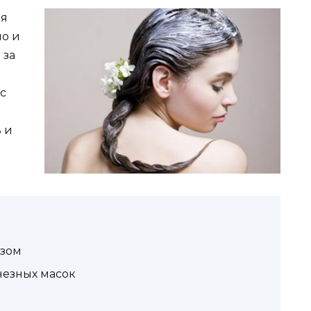
ая
но и
 за
с
 и
езом
незных масок