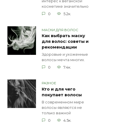
интерес к веганской
косметике значительно
0
5.2к.
МАСКИ ДЛЯ ВОЛОС
Как выбрать маску
для волос: советы и
рекомендации
Здоровые и ухоженные
волосы мечта многих.
0
7.4к.
РАЗНОЕ
Кто и для чего
покупает волосы
В современном мире
волосы являются не
только важной
0
4.5к.