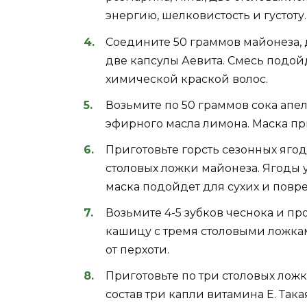
энергию, шелковистость и густоту.
Соедините 50 граммов майонеза, 
две капсулы Аевита. Смесь подо
химической краской волос.
Возьмите по 50 граммов сока апел
эфирного масла лимона. Маска п
Приготовьте горсть сезонных ягод
столовых ложки майонеза. Ягоды у
маска подойдет для сухих и повр
Возьмите 4-5 зубков чеснока и пр
кашицу с тремя столовыми ложкам
от перхоти.
Приготовьте по три столовых ложки
состав три капли витамина Е. Так