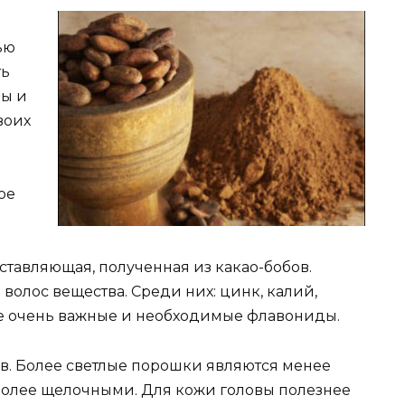
ью
ть
ды и
воих
ое
ставляющая, полученная из какао-бобов.
волос вещества. Среди них: цинк, калий,
кже очень важные и необходимые флавониды.
в. Более светлые порошки являются менее
более щелочными. Для кожи головы полезнее