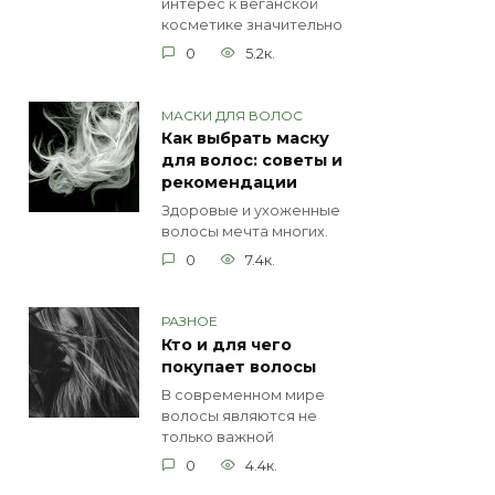
интерес к веганской
косметике значительно
0
5.2к.
МАСКИ ДЛЯ ВОЛОС
Как выбрать маску
для волос: советы и
рекомендации
Здоровые и ухоженные
волосы мечта многих.
0
7.4к.
РАЗНОЕ
Кто и для чего
покупает волосы
В современном мире
волосы являются не
только важной
0
4.4к.