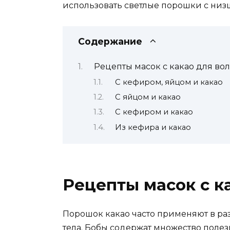
использовать светлые порошки с ни
Содержание
Рецепты масок с какао для во
С кефиром, яйцом и какао
С яйцом и какао
С кефиром и какао
Из кефира и какао
Рецепты масок с к
Порошок какао часто применяют в ра
тела. Бобы содержат множество поле