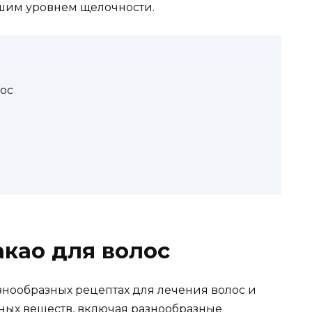
зшим уровнем щелочности.
лос
акао для волос
знообразных рецептах для лечения волос и
зных веществ, включая разнообразные