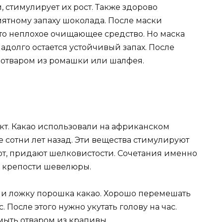
, стимулирует их рост. Также здорово
ятному запаху шоколада. После маски
это неплохое очищающее средство. Но маска
надолго остается устойчивый запах. После
у отваром из ромашки или шалфея.
кт. Какао использовали на африканском
е сотни лет назад. Эти вещества стимулируют
ают, придают шелковистости. Сочетания именно
и крепости шевелюры.
о и ложку порошка какао. Хорошо перемешать
. После этого нужно укутать голову на час.
мыть отваром из крапивы.