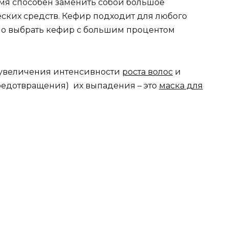
емя способен заменить собой большое
ских средств. Кефир подходит для любого
но выбрать кефир с большим процентом
 увеличения интенсивности
роста волос
и
редотвращения) их выпадения – это
маска для