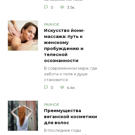
0
3.5к.
РАЗНОЕ
Искусство йони-
массажа: путь к
женскому
пробуждению и
телесной
осознанности
В современном мире, где
забота о теле и душе
становится
0
4.4к.
РАЗНОЕ
Преимущества
веганской косметики
для волос
В последние годы