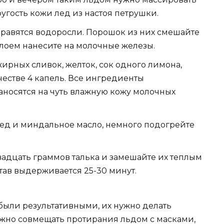
угость кожи лед из настоя петрушки.
правятся водоросли. Порошок из них смешайте
лоем нанесите на молочные железы.
ирных сливок, желток, сок одного лимона,
естве 4 капель. Все ингредиенты
аносятся на чуть влажную кожу молочных
мед и миндальное масло, немного подогрейте
вадцать граммов талька и замешайте их теплым
ав выдерживается 25-30 минут.
были результативными, их нужно делать
жно совмещать протирания льдом с масками,