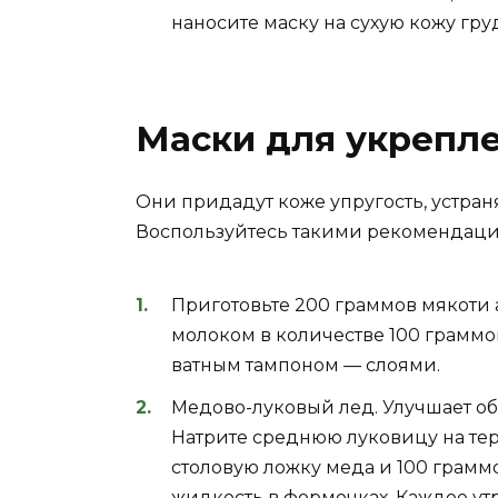
наносите маску на сухую кожу гру
Маски для укрепл
Они придадут коже упругость, устран
Воспользуйтесь такими рекомендац
Приготовьте 200 граммов мякоти а
молоком в количестве 100 граммо
ватным тампоном — слоями.
Медово-луковый лед. Улучшает об
Натрите среднюю луковицу на терк
столовую ложку меда и 100 грамм
жидкость в формочках. Каждое ут