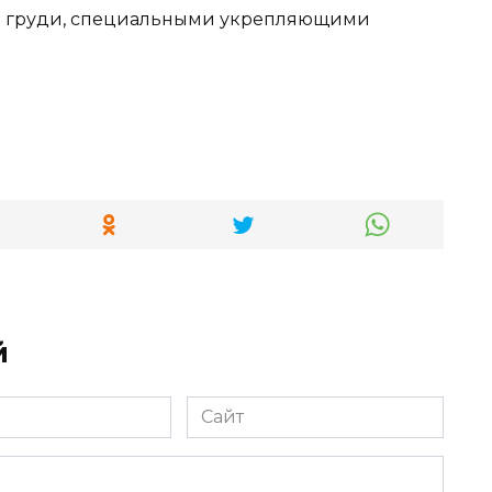
я груди, специальными укрепляющими
й
Сайт