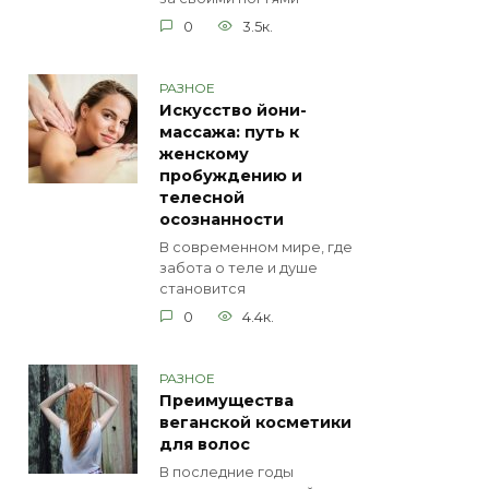
0
3.5к.
РАЗНОЕ
Искусство йони-
массажа: путь к
женскому
пробуждению и
телесной
осознанности
В современном мире, где
забота о теле и душе
становится
0
4.4к.
РАЗНОЕ
Преимущества
веганской косметики
для волос
В последние годы