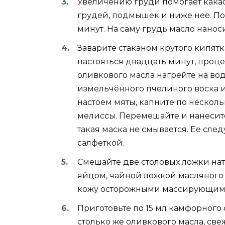
Увеличению груди помогает какао
грудей, подмышек и ниже нее. По
минут. На саму грудь масло нанос
Заварите стаканом крутого кипятк
настояться двадцать минут, проц
оливкового масла нагрейте на вод
измельчённого пчелиного воска и 
настоем мяты, капните по несколь
мелиссы. Перемешайте и нанесите
такая маска не смывается. Ее сле
салфеткой.
Смешайте две столовых ложки на
яйцом, чайной ложкой масляного в
кожу осторожными массирующими 
Приготовьте по 15 мл камфорного 
столько же оливкового масла, св