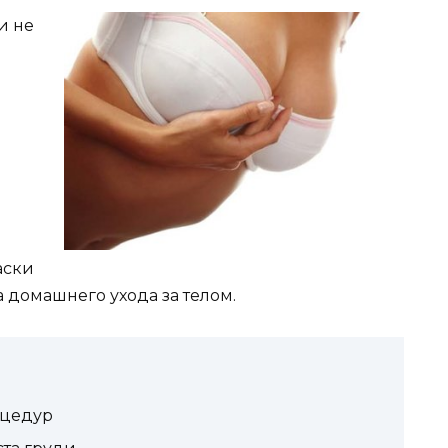
и не
аски
 домашнего ухода за телом.
оцедур