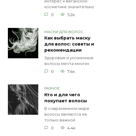
интерес к веганской
косметике значительно
0
5.2к.
МАСКИ ДЛЯ ВОЛОС
Как выбрать маску
для волос: советы и
рекомендации
Здоровые и ухоженные
волосы мечта многих.
0
7.4к.
РАЗНОЕ
Кто и для чего
покупает волосы
В современном мире
волосы являются не
только важной
0
4.4к.