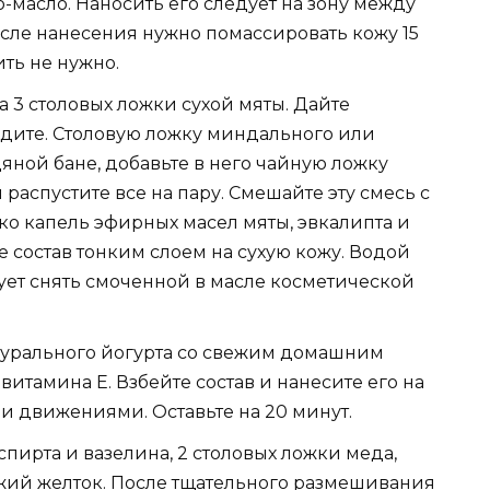
-масло. Наносить его следует на зону между
сле нанесения нужно помассировать кожу 15
ить не нужно.
а 3 столовых ложки сухой мяты. Дайте
едите. Столовую ложку миндального или
яной бане, добавьте в него чайную ложку
распустите все на пару. Смешайте эту смесь с
ко капель эфирных масел мяты, эвкалипта и
 состав тонким слоем на сухую кожу. Водой
дует снять смоченной в масле косметической
турального йогурта со свежим домашним
итамина Е. Взбейте состав и нанесите его на
движениями. Оставьте на 20 минут.
спирта и вазелина, 2 столовых ложки меда,
ежий желток. После тщательного размешивания