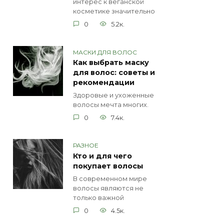
интерес к веганской
косметике значительно
0
5.2к.
МАСКИ ДЛЯ ВОЛОС
Как выбрать маску
для волос: советы и
рекомендации
Здоровые и ухоженные
волосы мечта многих.
0
7.4к.
РАЗНОЕ
Кто и для чего
покупает волосы
В современном мире
волосы являются не
только важной
0
4.5к.