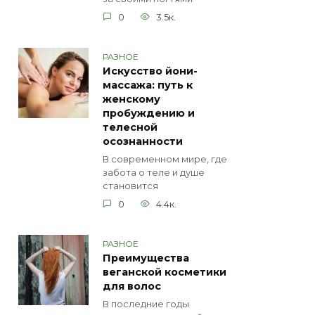
0
3.5к.
РАЗНОЕ
Искусство йони-
массажа: путь к
женскому
пробуждению и
телесной
осознанности
В современном мире, где
забота о теле и душе
становится
0
4.4к.
РАЗНОЕ
Преимущества
веганской косметики
для волос
В последние годы