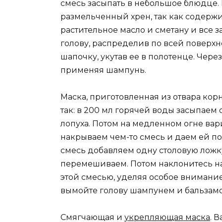
смесь засыпать в небольшое блюдце. 
размельченный хрен, так как содерж
растительное масло и сметану и все
голову, распределив по всей поверхн
шапочку, укутав ее в полотенце. Чере
применяя шампунь.
Маска, приготовленная из отвара корн
так: в 200 мл горячей воды засыпае
лопуха. Потом на медленном огне ва
накрываем чем-то смесь и даем ей по
смесь добавляем одну столовую ложк
перемешиваем. Потом наклонитесь на
этой смесью, уделяя особое внимание
вымойте голову шампунем и бальзам
Смягчающая и
укрепляющая маска
. 