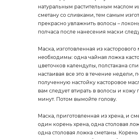
натуральным растительным маслом ил
сметану со сливками, тем самым изго
прекрасно увлажнить волосы – локон
полчаса после нанесения маски следу
Маска, изготовленная из касторового
необходимы: одна чайная ложка каст
цветочков календулы, полстакана спи
настаивая все это в течение недели,
полученную настойку касторовое масл
вам следует втирать в волосы и кожу 
минут. Потом вымойте голову.
Маска, приготовленная из хрена, и 
один корень хрена, одна столовая ло
одна столовая ложка сметаны. Корень