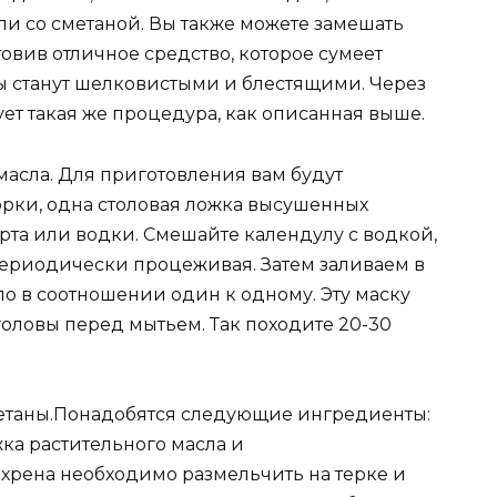
и со сметаной. Вы также можете замешать
товив отличное средство, которое сумеет
ы станут шелковистыми и блестящими. Через
ет такая же процедура, как описанная выше.
 масла. Для приготовления вам будут
орки, одна столовая ложка высушенных
рта или водки. Смешайте календулу с водкой,
 периодически процеживая. Затем заливаем в
о в соотношении один к одному. Эту маску
головы перед мытьем. Так походите 20-30
сметаны.Понадобятся следующие ингредиенты:
жка растительного масла и
 хрена необходимо размельчить на терке и