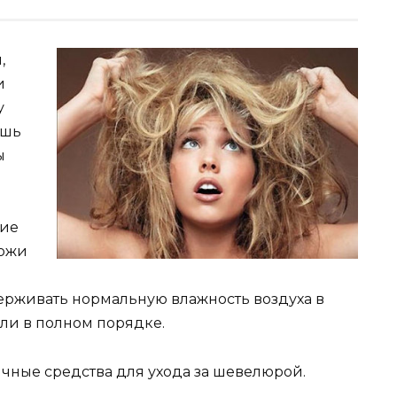
,
и
у
ишь
ы
ние
кожи
ерживать нормальную влажность воздуха в
ыли в полном порядке.
ичные средства для ухода за шевелюрой.