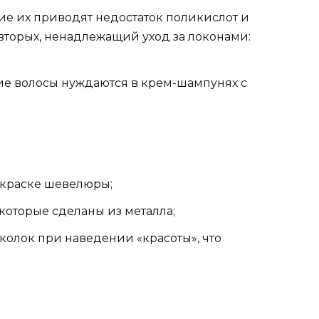
ние их приводят недостаток поликислот и
вторых, ненадлежащий уход за локонами:
е волосы нуждаются в крем-шампунях с
окраске шевелюры;
которые сделаны из металла;
колок при наведении «красоты», что