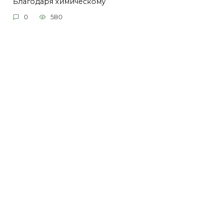
Благодаря химическому
0
580