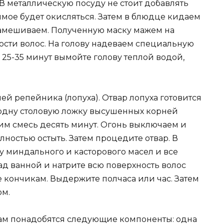
В металлическую посуду не стоит добавлять
имое будет окисляться. Затем в блюдце кидаем
 замешиваем. Полученную маску мажем на
ости волос. На голову надеваем специальную
з 25-35 минут вымойте голову теплой водой,
ей репейника (лопуха). Отвар лопуха готовится
м одну столовую ложку высушенных корней
рим смесь десять минут. Огонь выключаем и
лностью остыть. Затем процедите отвар. В
у миндального и касторового масел и все
д ванной и натрите всю поверхность волос
 кончикам. Выдержите полчаса или час. Затем
ом.
Вам понадобятся следующие компоненты: одна