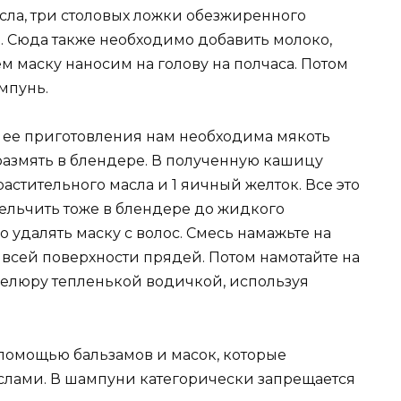
сла, три столовых ложки обезжиренного
ь. Сюда также необходимо добавить молоко,
тем маску наносим на голову на полчаса. Потом
мпунь.
я ее приготовления нам необходима мякоть
размять в блендере. В полученную кашицу
астительного масла и 1 яичный желток. Все это
ельчить тоже в блендере до жидкого
о удалять маску с волос. Смесь намажьте на
о всей поверхности прядей. Потом намотайте на
велюру тепленькой водичкой, используя
 помощью бальзамов и масок, которые
лами. В шампуни категорически запрещается