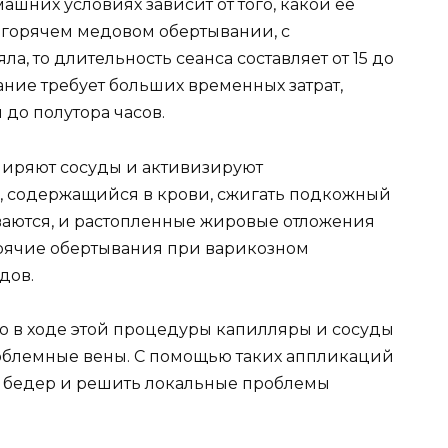
шних условиях зависит от того, какой ее
о горячем медовом обертывании, с
а, то длительность сеанса составляет от 15 до
ние требует больших временных затрат,
 до полутора часов.
сширяют сосуды и активизируют
, содержащийся в крови, сжигать подкожный
ваются, и растопленные жировые отложения
орячие обертывания при варикозном
дов.
то в ходе этой процедуры капилляры и сосуды
роблемные вены. С помощью таких аппликаций
к, бедер и решить локальные проблемы