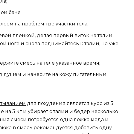
ла;
ой бане;
лоем на проблемные участки тела;
ой пленкой, делая первый виток на талии,
вой ноге и снова поднимайтесь к талии, но уже
ержите смесь на теле указанное время;
д душем и нанесите на кожу питательный
ртыванием
для похудения является курс из 5
 на 3 кг и убирает с талии и бедер несколько
ния смеси потребуется одна ложка меда и
Также в смесь рекомендуется добавить одну