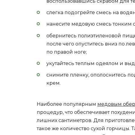
воспользовавшись скрабом для те
слегка подогрейте смесь на водян
нанесите медовую смесь тонким с
обернитесь полиэтиленовой пищев
после чего опуститесь вниз по ле
по правой ноге;
укутайтесь теплым одеялом и выд
снимите пленку, ополоснитесь по
крем.
Наиболее популярным
медовым обе
процедур, что обеспечивает похудение
лишних сантиметров. Для приготовле
такое же количество сухой горчицы. 