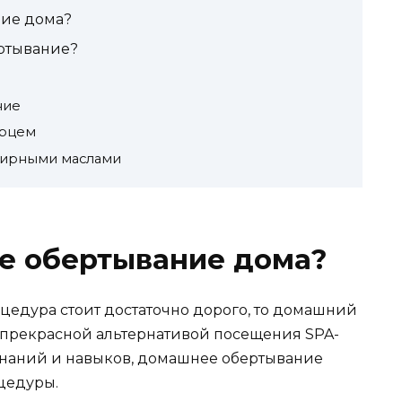
ние дома?
ртывание?
ние
ерцем
фирными маслами
ое обертывание дома?
оцедура стоит достаточно дорого, то домашний
 прекрасной альтернативой посещения SPA-
знаний и навыков, домашнее обертывание
цедуры.