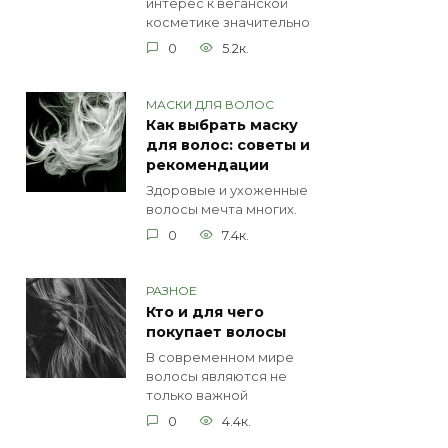
интерес к веганской
косметике значительно
0
5.2к.
МАСКИ ДЛЯ ВОЛОС
Как выбрать маску
для волос: советы и
рекомендации
Здоровые и ухоженные
волосы мечта многих.
0
7.4к.
РАЗНОЕ
Кто и для чего
покупает волосы
В современном мире
волосы являются не
только важной
0
4.4к.