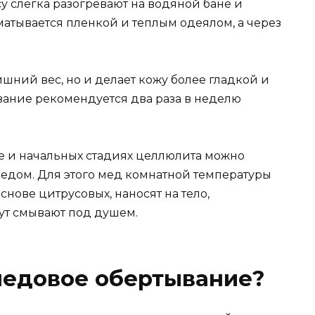
су слегка разогревают на водяной бане и
матывается пленкой и теплым одеялом, а через
ишний вес, но и делает кожу более гладкой и
вание рекомендуется два раза в неделю
е и начальных стадиях целлюлита можно
едом. Для этого мед комнатной температуры
ове цитрусовых, наносят на тело,
нут смывают под душем.
медовое обертывание?