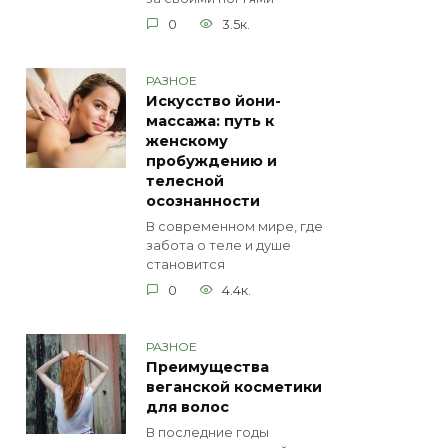
0
3.5к.
РАЗНОЕ
Искусство йони-
массажа: путь к
женскому
пробуждению и
телесной
осознанности
В современном мире, где
забота о теле и душе
становится
0
4.4к.
РАЗНОЕ
Преимущества
веганской косметики
для волос
В последние годы