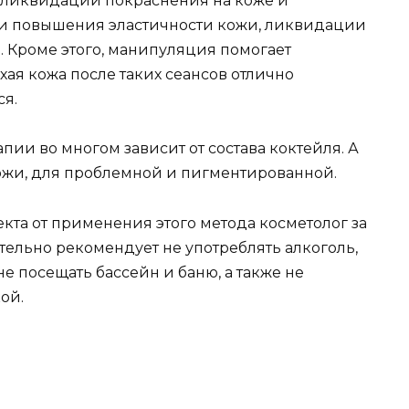
 ликвидации покраснения на коже и
 и повышения эластичности кожи, ликвидации
. Кроме этого, манипуляция помогает
ухая кожа после таких сеансов отлично
я.
ии во многом зависит от состава коктейля. А
ожи, для проблемной и пигментированной.
та от применения этого метода косметолог за
тельно рекомендует не употреблять алкоголь,
не посещать бассейн и баню, а также не
ой.