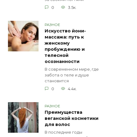
0
3.5к.
РАЗНОЕ
Искусство йони-
массажа: путь к
женскому
пробуждению и
телесной
осознанности
В современном мире, где
забота о теле и душе
становится
0
4.4к.
РАЗНОЕ
Преимущества
веганской косметики
для волос
В последние годы