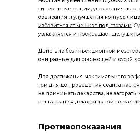
морщин и уменьшения глубоких, для
гиперпигментации, устранения акне
обвисания и улучшения контура лица
избавиться от мешков под глазами
. С
увлажняется и прекращает шелушитьс
Действие безинъекционной мезотерап
они разные для стареющей и сухой к
Для достижения максимального эффек
три дня до проведения сеанса настоя
не принимать лекарства, не загорать, 
пользоваться декоративной косметик
Противопоказания