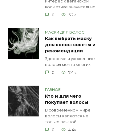
интерес к веганской
косметике значительно
0
5.2к.
МАСКИ ДЛЯ ВОЛОС
Как выбрать маску
для волос: советы и
рекомендации
Здоровые и ухоженные
волосы мечта многих.
0
7.4к.
РАЗНОЕ
Кто и для чего
покупает волосы
В современном мире
волосы являются не
только важной
0
4.4к.