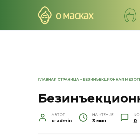
Перейти
к
содержанию
ГЛАВНАЯ СТРАНИЦА
»
БЕЗИНЪЕКЦИОННАЯ МЕЗОТ
Безинъекцион
АВТОР
НА ЧТЕНИЕ
КО
o-admin
3 мин
0