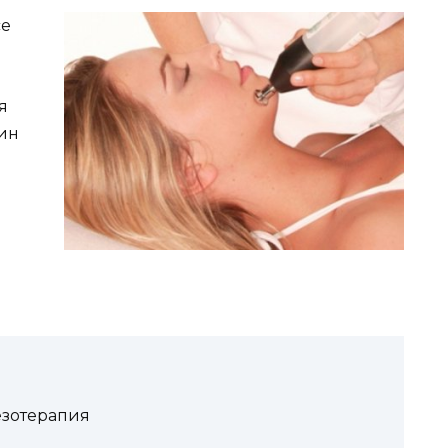
се
я
ин
езотерапия