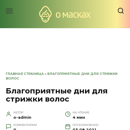
Перейти
к
содержанию
ГЛАВНАЯ СТРАНИЦА
»
БЛАГОПРИЯТНЫЕ ДНИ ДЛЯ СТРИЖКИ
ВОЛОС
Благоприятные дни для
стрижки волос
АВТОР
НА ЧТЕНИЕ
o-admin
4 мин
КОММЕНТАРИИ
ОПУБЛИКОВАНО
0
03.08.2021