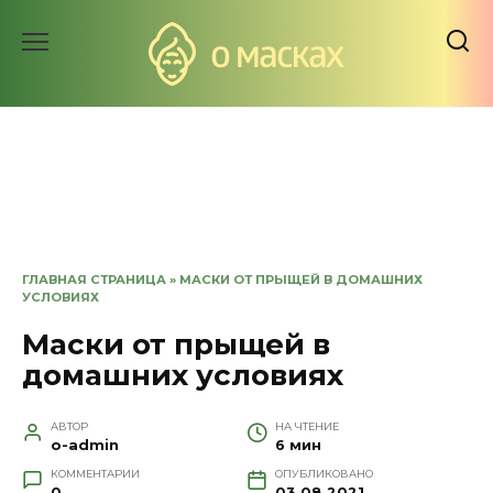
Перейти
к
содержанию
ГЛАВНАЯ СТРАНИЦА
»
МАСКИ ОТ ПРЫЩЕЙ В ДОМАШНИХ
УСЛОВИЯХ
Маски от прыщей в
домашних условиях
АВТОР
НА ЧТЕНИЕ
o-admin
6 мин
КОММЕНТАРИИ
ОПУБЛИКОВАНО
0
03.08.2021