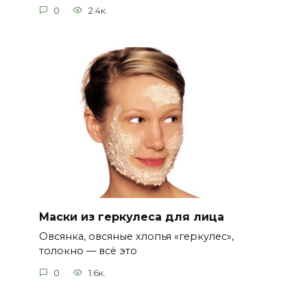
0
2.4к.
Маски из геркулеса для лица
Овсянка, овсяные хлопья «геркулес»,
толокно — всё это
0
1.6к.