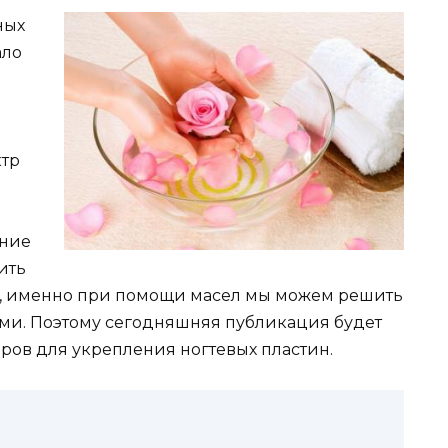
ных
ало
ктр
ание
ить
го, именно при помощи масел мы можем решить
ами. Поэтому сегодняшняя публикация будет
ов для укрепления ногтевых пластин.