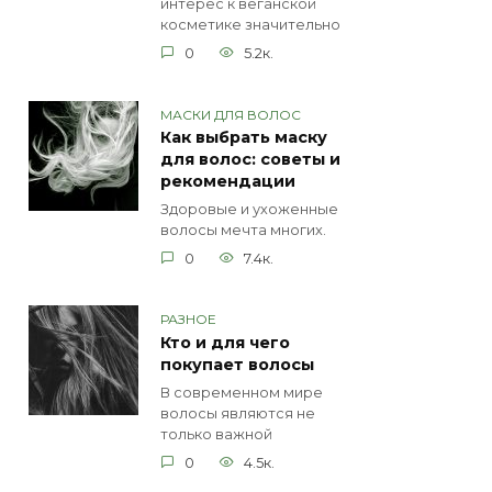
интерес к веганской
косметике значительно
0
5.2к.
МАСКИ ДЛЯ ВОЛОС
Как выбрать маску
для волос: советы и
рекомендации
Здоровые и ухоженные
волосы мечта многих.
0
7.4к.
РАЗНОЕ
Кто и для чего
покупает волосы
В современном мире
волосы являются не
только важной
0
4.5к.