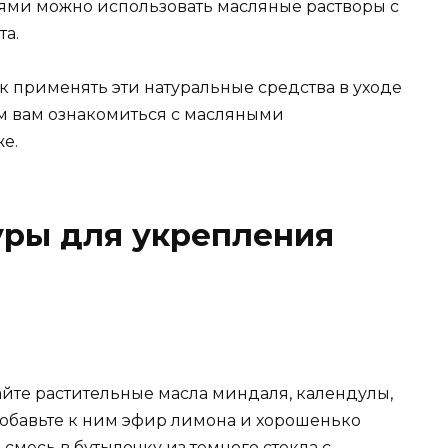
огтями можно использовать масляные растворы с
та.
ак применять эти натуральные средства в уходе
м вам ознакомиться с масляными
е.
ры для укрепления
те растительные масла миндаля, календулы,
обавьте к ним эфир лимона и хорошенько
месь в бутылочку из темного стекла с