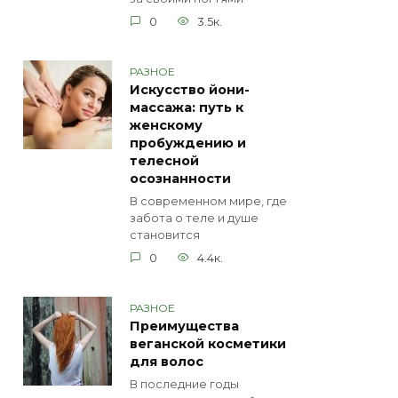
0
3.5к.
РАЗНОЕ
Искусство йони-
массажа: путь к
женскому
пробуждению и
телесной
осознанности
В современном мире, где
забота о теле и душе
становится
0
4.4к.
РАЗНОЕ
Преимущества
веганской косметики
для волос
В последние годы