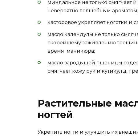
миндальное не только смягчает и п
невероятно волшебным ароматом
касторовое укрепляет ноготки и с
масло календулы не только смягча
скорейшему заживлению трещино
время маникюра;
масло зародышей пшеницы содерж
смягчает кожу рук и кутикулы, пр
Растительные мас
ногтей
Укрепить ногти и улучшить их внешни