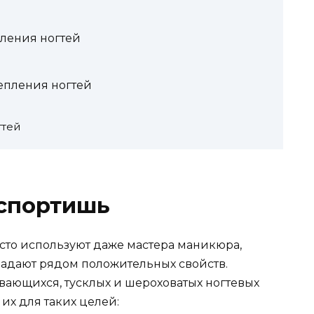
пления ногтей
епления ногтей
гтей
испортишь
асто используют даже мастера маникюра,
ладают рядом положительных свойств.
ающихся, тусклых и шероховатых ногтевых
их для таких целей: