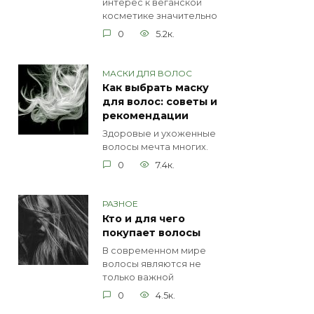
интерес к веганской
косметике значительно
0
5.2к.
МАСКИ ДЛЯ ВОЛОС
Как выбрать маску
для волос: советы и
рекомендации
Здоровые и ухоженные
волосы мечта многих.
0
7.4к.
РАЗНОЕ
Кто и для чего
покупает волосы
В современном мире
волосы являются не
только важной
0
4.5к.