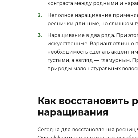
контраста между родными и нар
Неполное наращивание применяет
реснички длинные, но слишком гу
Наращивание в два ряда. При это
искусственные. Вариант отлично п
необходимость сделать акцент им
густыми, а взгляд — гламурным. П
природы мало натуральных волос
Как восстановить 
наращивания
Сегодня для восстановления ресниц 
Оно эффективно для ухода за ослабл