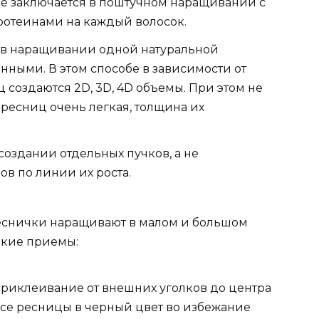
ее заключается в поштучном наращивании с
протеинами на каждый волосок.
т в наращивании одной натуральной
ными. В этом способе в зависимости от
 создаются 2D, 3D, 4D объемы. При этом не
а ресниц очень легкая, толщина их
создании отдельных пучков, а не
в по линии их роста.
реснички наращивают в малом и большом
акие приемы:
 приклеивание от внешних уголков до центра
 все ресницы в черный цвет во избежание