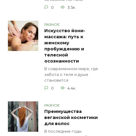
0
3.5к.
РАЗНОЕ
Искусство йони-
массажа: путь к
женскому
пробуждению и
телесной
осознанности
В современном мире, где
забота о теле и душе
становится
0
4.4к.
РАЗНОЕ
Преимущества
веганской косметики
для волос
В последние годы