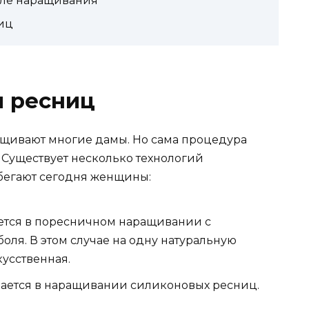
сле наращивания
иц
 ресниц
ращивают многие дамы. Но сама процедура
 Существует несколько технологий
бегают сегодня женщины:
ается в поресничном наращивании с
оля. В этом случае на одну натуральную
усственная.
чается в наращивании силиконовых ресниц.