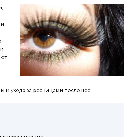
и,
ии
е
и.
ают
ы и ухода за ресницами после нее.