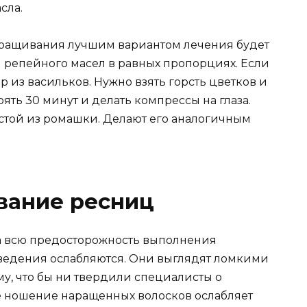
сла.
аращивания лучшим вариантом лечения будет
 репейного масел в равных пропорциях. Если
р из васильков. Нужно взять горсть цветков и
оять 30 минут и делать компрессы на глаза.
той из ромашки. Делают его аналогичным
вание ресниц
на всю предосторожность выполнения
ведения ослабляются. Они выглядят ломкими
у, что бы ни твердили специалисты о
е ношение наращенных волосков ослабляет