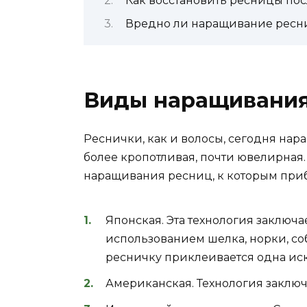
Как восстановить ресницы по
Вредно ли наращивание ресн
Виды наращивания
Реснички, как и волосы, сегодня на
более кропотливая, почти ювелирная.
наращивания ресниц, к которым при
Японская. Эта технология заключ
использованием шелка, норки, соб
ресничку приклеивается одна иск
Американская. Технология заклю