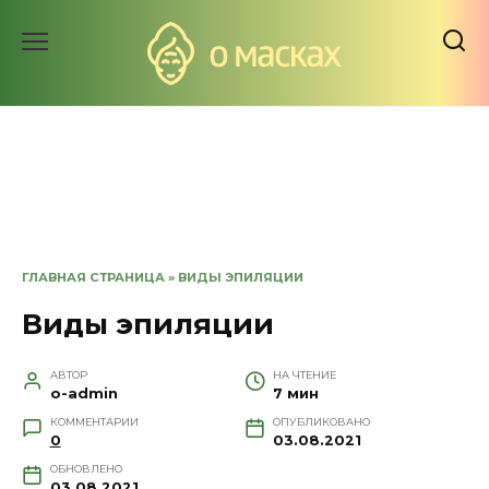
Перейти
к
содержанию
ГЛАВНАЯ СТРАНИЦА
»
ВИДЫ ЭПИЛЯЦИИ
Виды эпиляции
АВТОР
НА ЧТЕНИЕ
o-admin
7 мин
КОММЕНТАРИИ
ОПУБЛИКОВАНО
0
03.08.2021
ОБНОВЛЕНО
03.08.2021