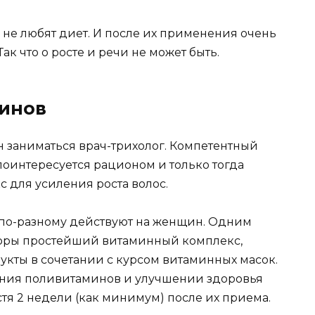
 не любят диет. И после их применения очень
 Так что о росте и речи не может быть.
минов
 заниматься врач-трихолог. Компетентный
поинтересуется рационом и только тогда
 для усиления роста волос.
ы по-разному действуют на женщин. Одним
юры простейший витаминный комплекс,
кты в сочетании с курсом витаминных масок.
нения поливитаминов и улучшении здоровья
я 2 недели (как минимум) после их приема.