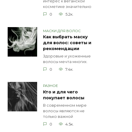
интерес к веганской
косметике значительно
0
5.2к.
МАСКИ ДЛЯ ВОЛОС
Как выбрать маску
для волос: советы и
рекомендации
Здоровые и ухоженные
волосы мечта многих.
0
7.4к.
РАЗНОЕ
Кто и для чего
покупает волосы
В современном мире
волосы являются не
только важной
0
4.5к.