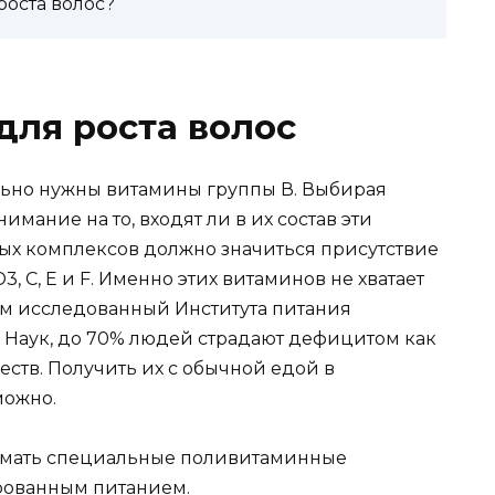
оста волос?
ля роста волос
ельно нужны витамины группы В. Выбирая
мание на то, входят ли в их состав эти
ых комплексов должно значиться присутствие
и D3, С, Е и F. Именно этих витаминов не хватает
ым исследованный Института питания
аук, до 70% людей страдают дефицитом как
ств. Получить их с обычной едой в
можно.
имать специальные поливитаминные
ированным питанием.