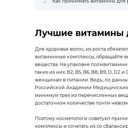
Как принимать витамины для р
Лучшие витамины д
Для здоровья волос, их роста обязат
витаминные комплексы, обращайте вни
вещества. На упаковке поливитаминн
таких из них: В2, В5, В6, В8, В9, D, D2 
женщинам в питании. Ведь, по данн
Российской Академии Медицинских Н
минимум трех из перечисленных веще
достаточном количестве почти невоз
Поэтому косметологи советуют прин
комплексы и сочетать их со сбаланс