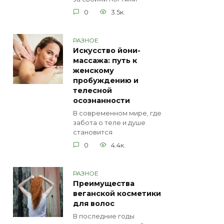
0
3.5к.
РАЗНОЕ
Искусство йони-
массажа: путь к
женскому
пробуждению и
телесной
осознанности
В современном мире, где
забота о теле и душе
становится
0
4.4к.
РАЗНОЕ
Преимущества
веганской косметики
для волос
В последние годы