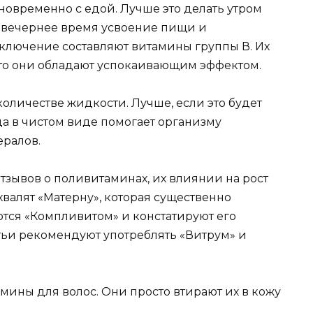
новременно с едой. Лучше это делать утром
 в вечернее время усвоение пищи и
сключение составляют витамины группы В. Их
что они обладают успокаивающим эффектом.
количестве жидкости. Лучше, если это будет
ода в чистом виде помогает организму
ралов.
тзывов о поливитаминах, их влиянии на рост
валят «Матерну», которая существенно
ются «Компливитом» и констатируют его
тьи рекомендуют употреблять «Витрум» и
ины для волос. Они просто втирают их в кожу