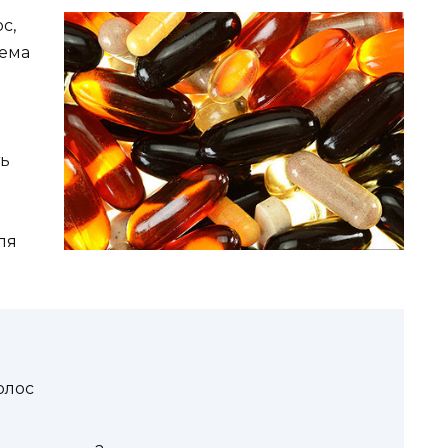
с,
лема
ть
ля
олос